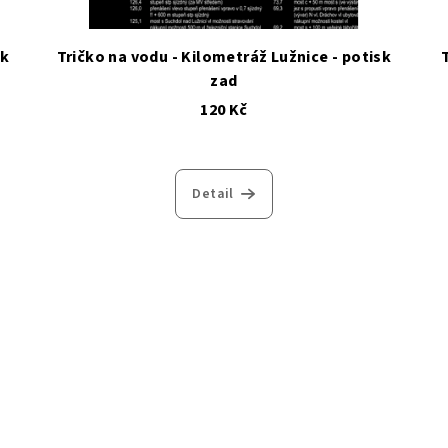
sk
Tričko na vodu - Kilometráž Lužnice - potisk
zad
120 Kč
Detail