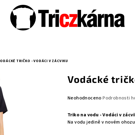
ODÁCKÉ TRIČKO - VODÁCI V ZÁCVIKU
Vodácké tričk
Průměrné
Neohodnoceno
Podrobnosti h
hodnocení
produktu
Triko na vodu - Vodáci v zácv
je
Na vodu jedině v novém ohozu
0,0
z