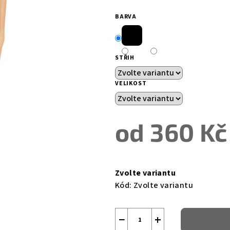
5
BARVA
hvězdiček.
STŘIH
VELIKOST
od
360 Kč
Měrná
cena:
Zvolte variantu
Kód:
Zvolte variantu
−
+