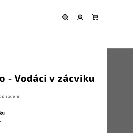
Hledat
Přihlášení
Nákupní
košík
o - Vodáci v zácviku
odnocení
iku
.