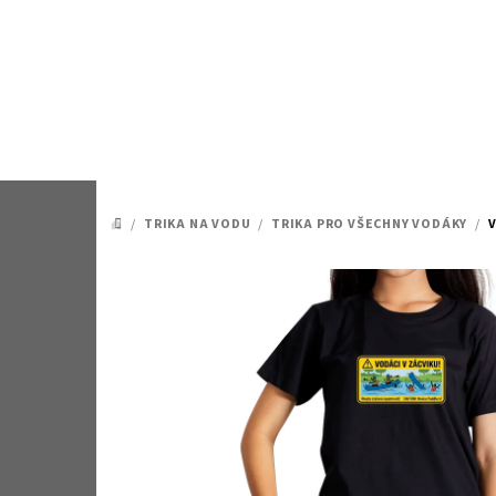
Přejít
na
obsah
/
TRIKA NA VODU
/
TRIKA PRO VŠECHNY VODÁKY
/
V
DOMŮ