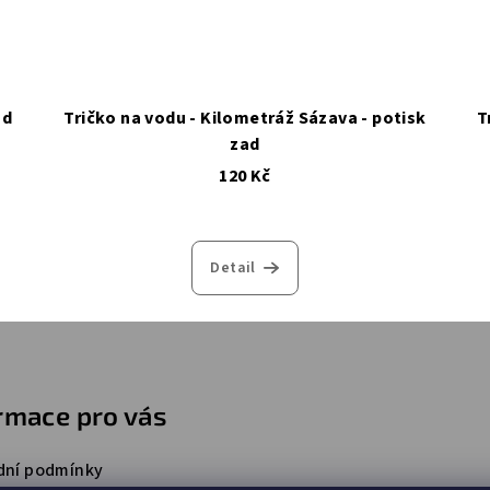
ad
Tričko na vodu - Kilometráž Sázava - potisk
T
zad
120 Kč
Detail
rmace pro vás
ní podmínky