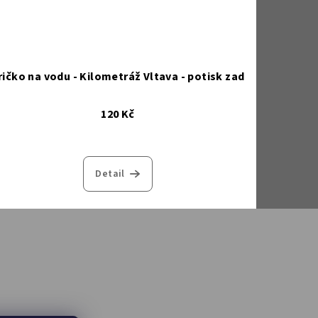
ričko na vodu - Kilometráž Vltava - potisk zad
120 Kč
Detail