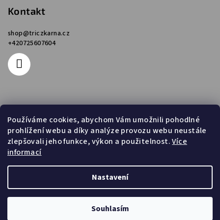
p
Kontakt
d
a
a
c
shop
@
triczkarna.cz
t
+420725607604
í
í
p
r
v
k
y
Informace pro vás
v
Používáme cookies, abychom Vám umožnili pohodlné
ý
prohlížení webu a díky analýze provozu webu neustále
Obchodní podmínky
p
zlepšovali jeho funkce, výkon a použitelnost.
Více
Podmínky ochrany osobních údajů
i
informací
s
Napište nám
u
Kontakty
Nastavení
Copyright 2026
Triczkárna
. Všechna práva vyhrazena.
Souhlasím