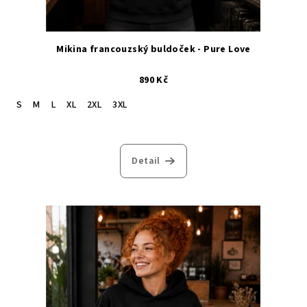
k
t
ů
Mikina francouzský buldoček - Pure Love
890 Kč
S
M
L
XL
2XL
3XL
Detail