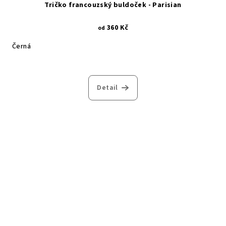
Tričko francouzský buldoček - Parisian
360 Kč
od
Černá
Detail