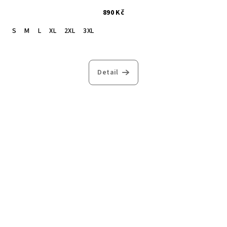
890 Kč
S
M
L
XL
2XL
3XL
Detail