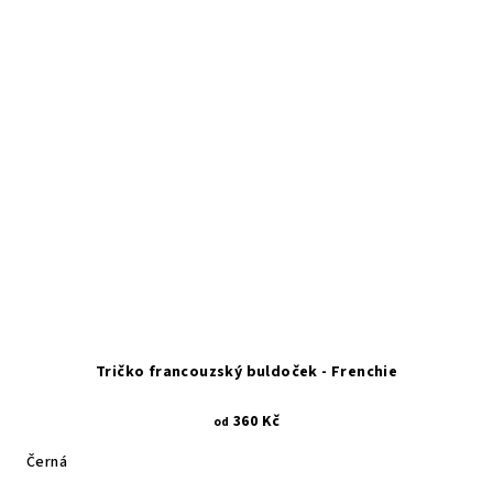
Tričko francouzský buldoček - Frenchie
360 Kč
od
Černá