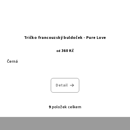
Tričko francouzský buldoček - Pure Love
360 Kč
od
Černá
Detail
9
položek celkem
O
v
Z
l
á
á