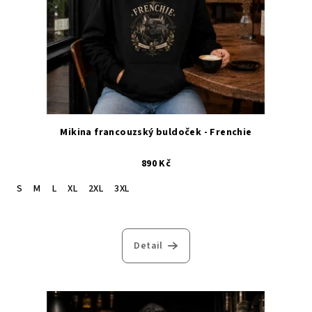
Mikina francouzský buldoček - Frenchie
890 Kč
S
M
L
XL
2XL
3XL
Detail