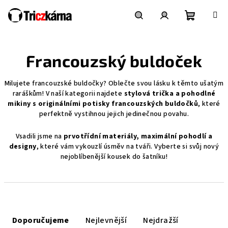
Přejít
na
obsah
Nákupní
Hledat
Přihlášení
Francouzský buldoček
košík
Milujete francouzské buldočky? Oblečte svou lásku k těmto ušatým
raráškům! V naší kategorii najdete
stylová trička a pohodlné
mikiny s originálními potisky francouzských buldočků
, které
perfektně vystihnou jejich jedinečnou povahu.
Vsadili jsme na
prvotřídní materiály, maximální pohodlí a
designy
, které vám vykouzlí úsměv na tváři. Vyberte si svůj nový
nejoblíbenější kousek do šatníku!
Ř
a
Doporučujeme
Nejlevnější
Nejdražší