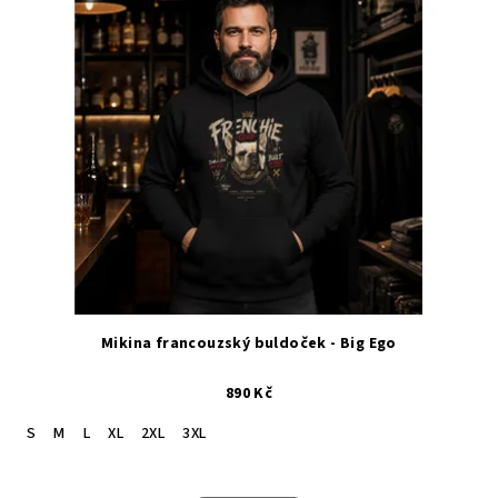
Mikina francouzský buldoček - Big Ego
890 Kč
S
M
L
XL
2XL
3XL