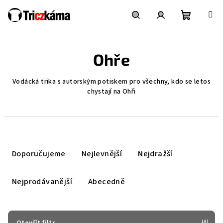
Přejít
na
obsah
Nákupní
Hledat
Přihlášení
Ohře
košík
Vodácká trika s autorským potiskem pro všechny, kdo se letos
chystají na Ohři
Ř
a
Doporučujeme
Nejlevnější
Nejdražší
z
e
Nejprodávanější
Abecedně
n
í
p