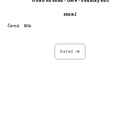
Tričko na vodu - Ohře - Vodácký kvíz
390 Kč
Černá
Bílá
Detail