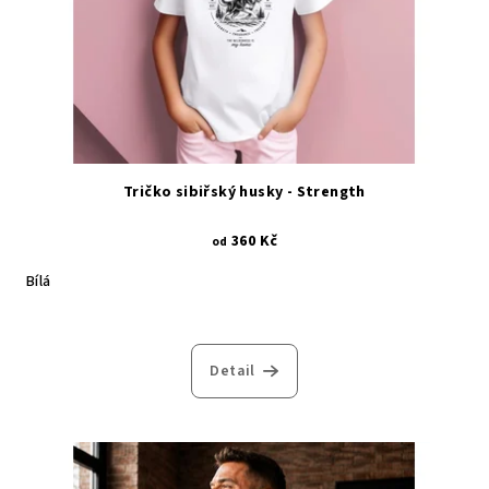
r
o
d
u
k
t
ů
Tričko sibiřský husky - Strength
360 Kč
od
Bílá
Detail