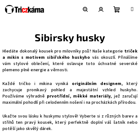
Přejít
na
obsah
Nákupní
Hledat
Přihlášení
Sibirsky husky
košík
Hledáte dokonalý kousek pro milovníky psů? Naše kategorie
triček
a mikin s motivem sibiřského huskyho
vás okouzlí. Přinášíme
vám stylové oblečení, které oslavuje toto úchvatné severské
plemeno plné energie a věrnosti.
Každé tričko i mikina vyniká
originálním designem
, který
zachycuje pronikavý pohled a majestátní vzhled huskyho.
Používáme výhradně
prvotřídní, měkké materiály
, jež zaručují
maximální pohodlí při celodenním nošení i na procházkách přírodou.
Ukažte svou lásku k huskymu stylově! Vyberte si z různých barev a
střihů ten pravý kousek, který perfektně doplní váš šatník nebo
potěší jako skvělý dárek.