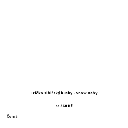
Tričko sibiřský husky - Snow Baby
360 Kč
od
Černá