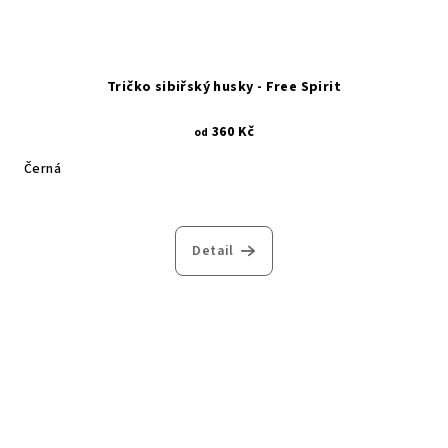
Tričko sibiřský husky - Free Spirit
360 Kč
od
Černá
Detail