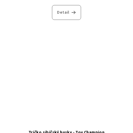
Detail
Tričko sibiřský husky - Toy Champion