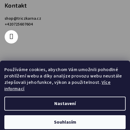
p
Kontakt
a
shop
@
triczkarna.cz
t
+420725607604
í
Informace pro vás
Používáme cookies, abychom Vám umožnili pohodlné
prohlížení webu a díky analýze provozu webu neustále
Obchodní podmínky
zlepšovali jeho funkce, výkon a použitelnost.
Více
Podmínky ochrany osobních údajů
informací
Napište nám
Kontakty
Nastavení
Copyright 2026
Triczkárna
. Všechna práva vyhrazena.
Souhlasím
Vytvořil Shoptet