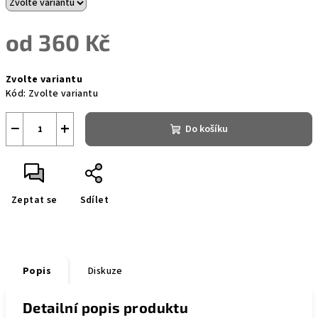
od
360 Kč
Měrná
Zvolte variantu
cena:
Kód:
Zvolte variantu
−
+
Do košíku
Zeptat se
Sdílet
Popis
Diskuze
Detailní popis produktu