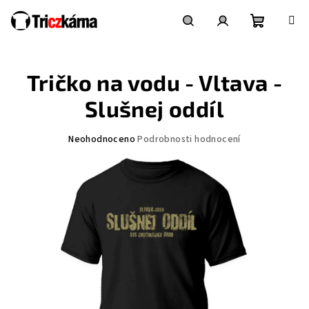
Přejít
na
obsah
Nákupní
Hledat
Přihlášení
Tričko na vodu - Vltava -
košík
Slušnej oddíl
Průměrné
Neohodnoceno
Podrobnosti hodnocení
hodnocení
produktu
je
0,0
z
5
hvězdiček.