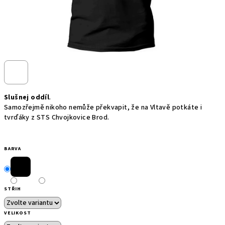
Slušnej oddíl
.
Samozřejmě nikoho nemůže překvapit, že na Vltavě potkáte i
tvrďáky z STS Chvojkovice Brod.
BARVA
STŘIH
VELIKOST