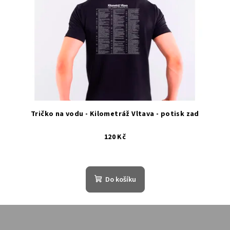
Tričko na vodu - Kilometráž Vltava - potisk zad
120 Kč
Do košíku
Z
á