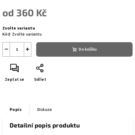
od
360 Kč
Měrná
Zvolte variantu
cena:
Kód:
Zvolte variantu
−
+
Do košíku
Zeptat se
Sdílet
Popis
Diskuze
Detailní popis produktu