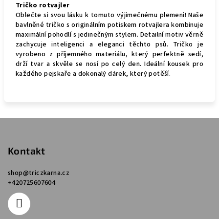
Tričko rotvajler
Oblečte si svou lásku k tomuto výjimečnému plemeni! Naše
bavlněné tričko s originálním potiskem rotvajlera kombinuje
maximální pohodlí s jedinečným stylem. Detailní motiv věrně
zachycuje inteligenci a eleganci těchto psů. Tričko je
vyrobeno z příjemného materiálu, který perfektně sedí,
drží tvar a skvěle se nosí po celý den. Ideální kousek pro
každého pejskaře a dokonalý dárek, který potěší.
Z
á
p
Kontakt
a
shop
@
triczkarna.cz
t
+420725607604
í