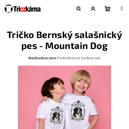
Přejít
na
obsah
Nákupní
Hledat
Přihlášení
Tričko Bernský salašnický
košík
pes - Mountain Dog
Průměrné
Neohodnoceno
Podrobnosti hodnocení
hodnocení
produktu
je
0,0
z
5
hvězdiček.