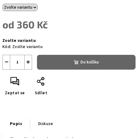
od
360 Kč
Měrná
Zvolte variantu
cena:
Kód:
Zvolte variantu
−
+
Do košíku
Zeptat se
Sdílet
Popis
Diskuze