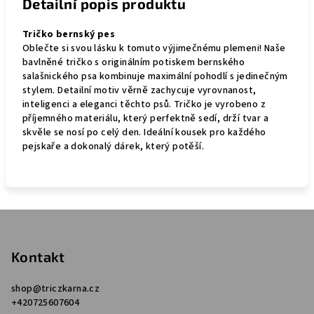
Detailní popis produktu
Tričko bernský pes
Oblečte si svou lásku k tomuto výjimečnému plemeni! Naše
bavlněné tričko s originálním potiskem bernského
salašnického psa kombinuje maximální pohodlí s jedinečným
stylem. Detailní motiv věrně zachycuje vyrovnanost,
inteligenci a eleganci těchto psů. Tričko je vyrobeno z
příjemného materiálu, který perfektně sedí, drží tvar a
skvěle se nosí po celý den. Ideální kousek pro každého
pejskaře a dokonalý dárek, který potěší.
Z
á
p
Kontakt
a
shop
@
triczkarna.cz
t
+420725607604