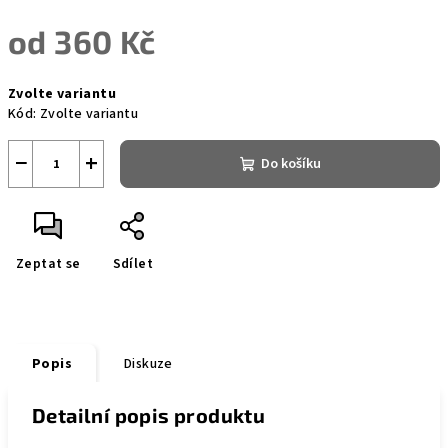
od
360 Kč
Měrná
Zvolte variantu
cena:
Kód:
Zvolte variantu
−
+
Do košíku
Zeptat se
Sdílet
Popis
Diskuze
Detailní popis produktu