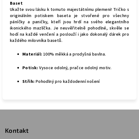
Baset
Ukažte svou lásku k tomuto majestátnímu plemeni! Tričko s
originálním potiskem baseta je stvořené pro všechny
páníčky a paničky, kteří jsou hrdí na svého elegantního
ikonického mazlíčka. Je neuvěřitelně pohodlné, skvěle se
hodí na každé venčení a poslouží i jako dokonalý dárek pro
každého milovníka basetů.
Materiál:
100% měkká a prodyšná bavlna.
Potisk:
Vysoce odolný, pračce odolný motiv.
Střih:
Pohodlný pro každodenní nošení
Z
á
p
Kontakt