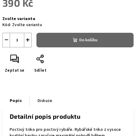
390 Kč
Měrná
Zvolte variantu
cena:
Kód:
Zvolte variantu
−
+
Do košíku
Zeptat se
Sdílet
Popis
Diskuze
Detailní popis produktu
Poctivý triko pro poctivý rybáře. Rybářské triko z vysoce
kvalitní bavlny zaručuje maximální pohodlí během