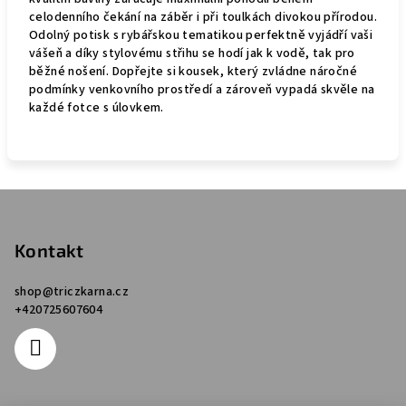
celodenního čekání na záběr i při toulkách divokou přírodou.
Odolný potisk s rybářskou tematikou perfektně vyjádří vaši
vášeň a díky stylovému střihu se hodí jak k vodě, tak pro
běžné nošení. Dopřejte si kousek, který zvládne náročné
podmínky venkovního prostředí a zároveň vypadá skvěle na
každé fotce s úlovkem.
Z
á
p
Kontakt
a
shop
@
triczkarna.cz
t
+420725607604
í