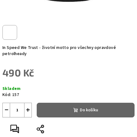
In Speed We Trust - životní motto pro všechny opravdové
petrolheady
490 Kč
Měrná
Skladem
cena:
Kód:
157
−
+
Do košíku