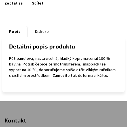
Zeptat se
Sdílet
Popis
Diskuze
Detailní popis produktu
Pětipanelová, nastavitelná, hladký kepr, materiál 100 %
bavlna. Potisk čepice termotransferem, snapback lze
vyprat na 40 °C, doporučujeme spíše otřít vlhkým ručníkem
s čistícím prostředkem. Zamezíte tak deformaci kšiltu.
Z
á
p
Kontakt