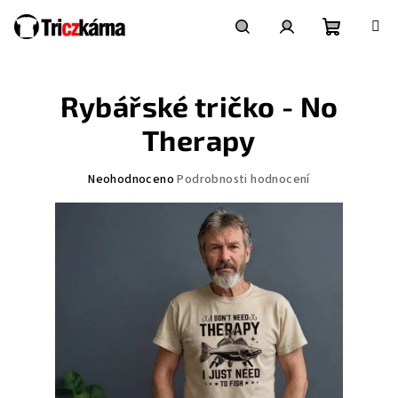
Přejít
na
obsah
Nákupní
Hledat
Přihlášení
Rybářské tričko - No
košík
Therapy
Průměrné
Neohodnoceno
Podrobnosti hodnocení
hodnocení
produktu
je
0,0
z
5
hvězdiček.