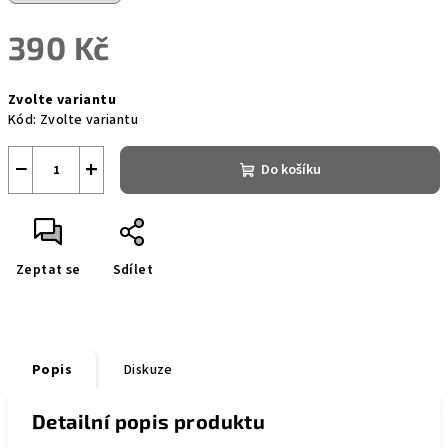
390 Kč
Měrná
Zvolte variantu
cena:
Kód:
Zvolte variantu
−
+
Do košíku
Zeptat se
Sdílet
Popis
Diskuze
Detailní popis produktu