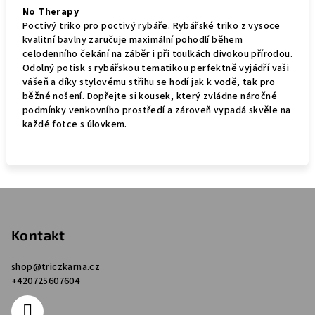
No Therapy
Poctivý triko pro poctivý rybáře. Rybářské triko z vysoce
kvalitní bavlny zaručuje maximální pohodlí během
celodenního čekání na záběr i při toulkách divokou přírodou.
Odolný potisk s rybářskou tematikou perfektně vyjádří vaši
vášeň a díky stylovému střihu se hodí jak k vodě, tak pro
běžné nošení. Dopřejte si kousek, který zvládne náročné
podmínky venkovního prostředí a zároveň vypadá skvěle na
každé fotce s úlovkem.
Z
á
p
Kontakt
a
shop
@
triczkarna.cz
t
+420725607604
í