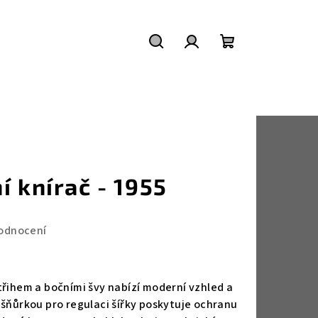
Hledat
Přihlášení
Nákupní
košík
í knírač - 1955
odnocení
třihem a bočními švy nabízí moderní vzhled a
 šňůrkou pro regulaci šířky poskytuje ochranu