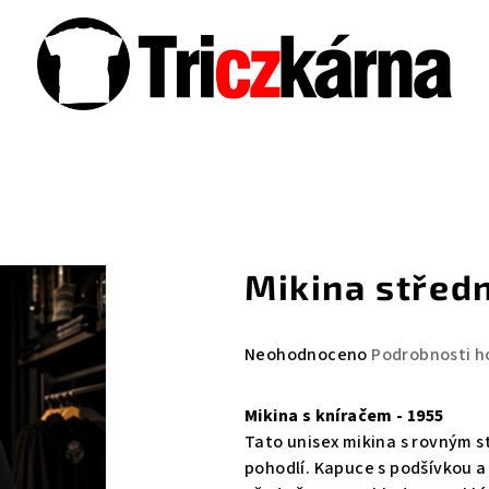
Mikina středn
Průměrné
Neohodnoceno
Podrobnosti h
hodnocení
produktu
Mikina s kníračem - 1955
je
Tato unisex mikina s rovným s
0,0
pohodlí. Kapuce s podšívkou a
z