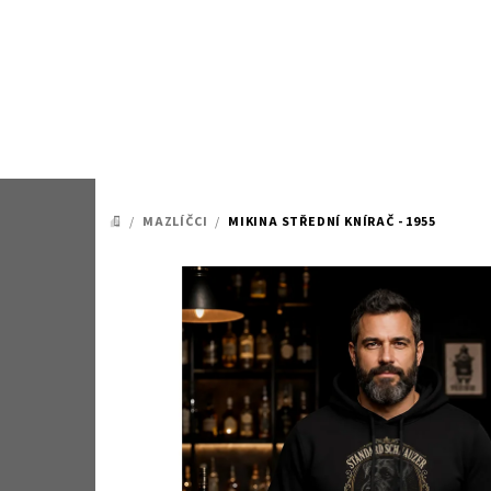
Přejít
na
obsah
/
MAZLÍČCI
/
MIKINA STŘEDNÍ KNÍRAČ - 1955
DOMŮ