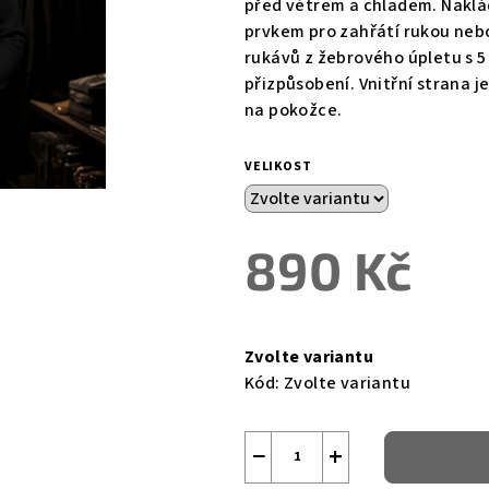
před větrem a chladem. Naklá
5
prvkem pro zahřátí rukou neb
hvězdiček.
rukávů z žebrového úpletu s 5 
přizpůsobení. Vnitřní strana j
na pokožce.
VELIKOST
890 Kč
Měrná
cena:
Zvolte variantu
Kód:
Zvolte variantu
−
+