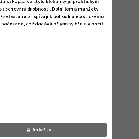
daná kapsa ve stylu klokanky je praktickým
o uschování drobností. Dolní lem a manžety
% elastanu přispívají k pohodlí a elastickému
e počesaná, což dodává příjemný hřejivý pocit
Do košíku