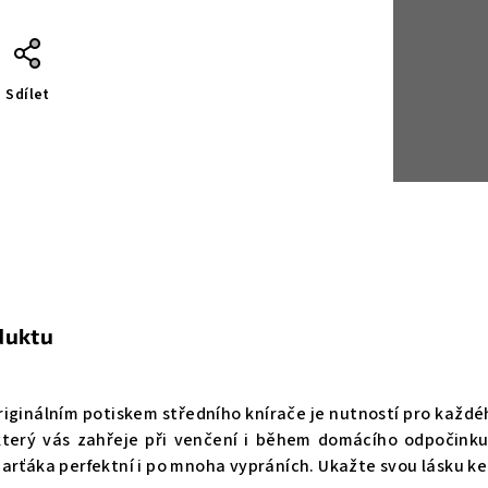
Sdílet
duktu
riginálním potiskem středního knírače je nutností pro každé
terý vás zahřeje při venčení i během domácího odpočinku.
arťáka perfektní i po mnoha vypráních. Ukažte svou lásku ke