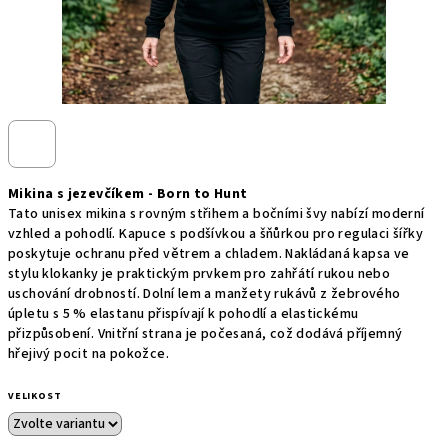
Mikina s jezevčíkem - Born to Hunt
Tato unisex mikina s rovným střihem a bočními švy nabízí moderní
vzhled a pohodlí. Kapuce s podšívkou a šňůrkou pro regulaci šířky
poskytuje ochranu před větrem a chladem. Nakládaná kapsa ve
stylu klokanky je praktickým prvkem pro zahřátí rukou nebo
uschování drobností. Dolní lem a manžety rukávů z žebrového
úpletu s 5 % elastanu přispívají k pohodlí a elastickému
přizpůsobení. Vnitřní strana je počesaná, což dodává příjemný
hřejivý pocit na pokožce.
VELIKOST