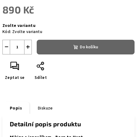
890 Kč
Měrná
Zvolte variantu
cena:
Kód:
Zvolte variantu
−
+
Do košíku
Zeptat se
Sdílet
Popis
Diskuze
Detailní popis produktu