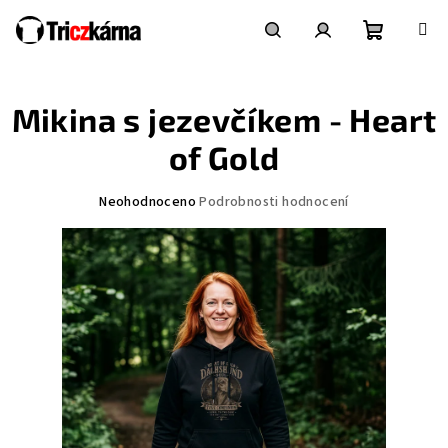
Přejít
na
obsah
Nákupní
Hledat
Přihlášení
Mikina s jezevčíkem - Heart
košík
of Gold
Průměrné
Neohodnoceno
Podrobnosti hodnocení
hodnocení
produktu
je
0,0
z
5
hvězdiček.