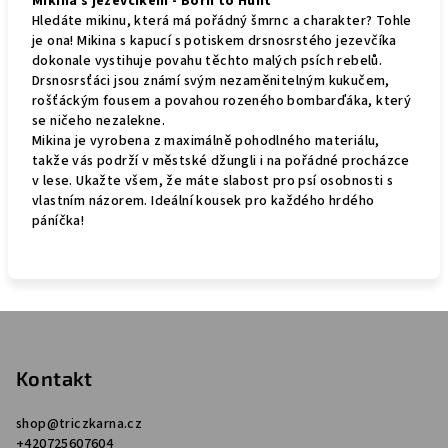
Mikina s jezevčíkem - Born to Hunt
Hledáte mikinu, která má pořádný šmrnc a charakter? Tohle
je ona! Mikina s kapucí s potiskem drsnosrstého jezevčíka
dokonale vystihuje povahu těchto malých psích rebelů.
Drsnosrsťáci jsou známí svým nezaměnitelným kukučem,
rošťáckým fousem a povahou rozeného bombarďáka, který
se ničeho nezalekne.
Mikina je vyrobena z maximálně pohodlného materiálu,
takže vás podrží v městské džungli i na pořádné procházce
v lese. Ukažte všem, že máte slabost pro psí osobnosti s
vlastním názorem. Ideální kousek pro každého hrdého
páníčka!
Z
á
p
Kontakt
a
shop
@
triczkarna.cz
t
+420725607604