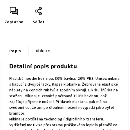
Zeptat se
Sdílet
Popis
Diskuze
Detailní popis produktu
Klasické hoodie bez zipu. 80% bavlna/ 20% PES.
Unisex mikina
s kapucí z dvojité látky. Kapsa klokanka. Žebrované elastické
náplety na koncích rukávů a spodním okraji. U krku šňůrka na
stažení. Mikina je zevnitř počesaná 100% bavlnou, což
zajišťuje příjemné nošení. Přídavek elastanu pak má na
svědomí to, že ani po dlouhém nošení nevypadá jako pytel
brambor.
Mikina je potištěna technologií digitálního transferu.
Vytištěný motiv se přes vrstvu práškového lepidla přenáší za