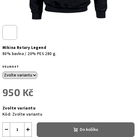
Mikina Rotary Legend
80% bavlna / 20% PES 280 g.
VELIKOST
950 Kč
Měrná
Zvolte variantu
cena:
Kód:
Zvolte variantu
−
+
Do košíku