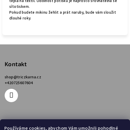
tepla na textil. Odolnost potisku je naprosto srovnatelná se
sítotiskem.
Pokud budete mikinu žehlit a prát naruby, bude vám sloužit
dlouhé roky.
Z
á
p
Kontakt
a
shop
@
triczkarna.cz
t
+420725607604
í
Informace pro vás
Používáme cookies, abychom Vám umožnili pohodlné