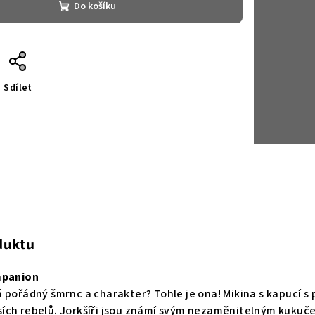
Do košíku
Sdílet
duktu
mpanion
 pořádný šmrnc a charakter? Tohle je ona! Mikina s kapucí s 
ích rebelů. Jorkšíři jsou známí svým nezaměnitelným kuku