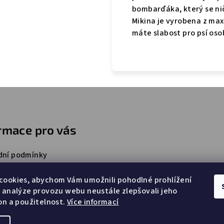
bombarďáka, který se ni
Mikina je vyrobena z max
máte slabost pro psí oso
rmace pro vás
ní podmínky
ky ochrany osobních údajů
cookies, abychom Vám umožnili pohodlné prohlížení
e nám
 analýze provozu webu neustále zlepšovali jeho
ty
on a použitelnost.
Více informací