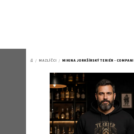
Přejít
na
obsah
/
MAZLÍČCI
/
MIKINA JORKŠÍRSKÝ TERIÉR - COMPAN
DOMŮ