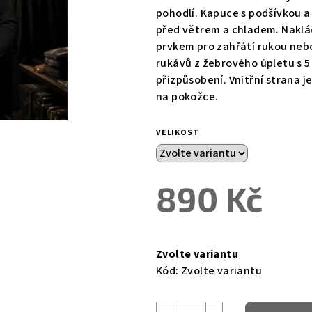
0,0
pohodlí. Kapuce s podšívkou a
z
před větrem a chladem. Naklá
5
prvkem pro zahřátí rukou neb
hvězdiček.
rukávů z žebrového úpletu s 5 
přizpůsobení. Vnitřní strana j
na pokožce.
VELIKOST
890 Kč
Měrná
cena:
Zvolte variantu
Kód:
Zvolte variantu