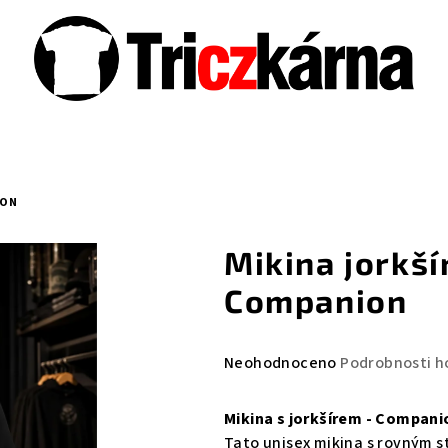
ION
Mikina jorkšír
Companion
Průměrné
Neohodnoceno
Podrobnosti h
hodnocení
produktu
Mikina s jorkšírem - Compani
je
Tato unisex mikina s rovným s