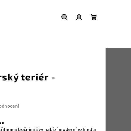
Hledat
Přihlášení
Nákupní
košík
ský teriér -
odnocení
on
třihem a bočními švy nabízí moderní vzhled a