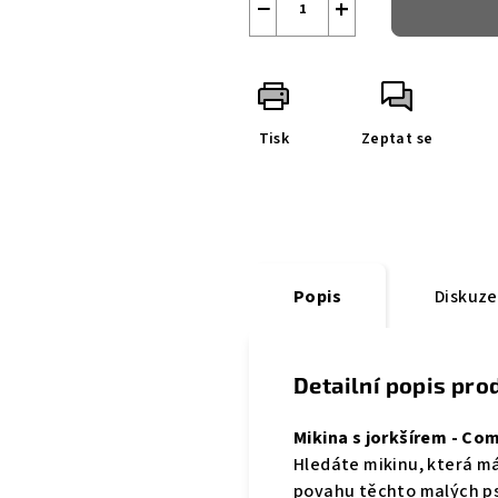
−
+
Tisk
Zeptat se
Popis
Diskuze
Detailní popis pro
Mikina s jorkšírem - Co
Hledáte mikinu, která má
povahu těchto malých ps