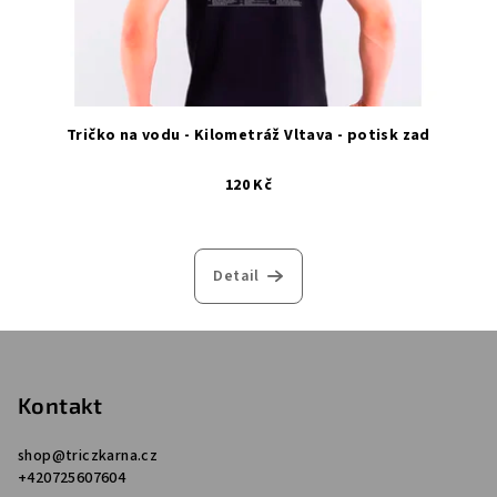
Tričko na vodu - Kilometráž Vltava - potisk zad
120 Kč
Detail
Z
á
p
Kontakt
a
shop
@
triczkarna.cz
t
+420725607604