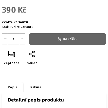
390 Kč
Měrná
Zvolte variantu
cena:
Kód:
Zvolte variantu
−
+
Do košíku
Zeptat se
Sdílet
Popis
Diskuze
Detailní popis produktu