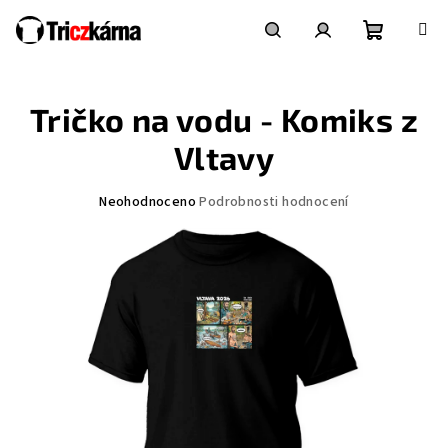
Přejít
na
obsah
Nákupní
Hledat
Přihlášení
Tričko na vodu - Komiks z
košík
Vltavy
Průměrné
Neohodnoceno
Podrobnosti hodnocení
hodnocení
produktu
je
0,0
z
5
hvězdiček.