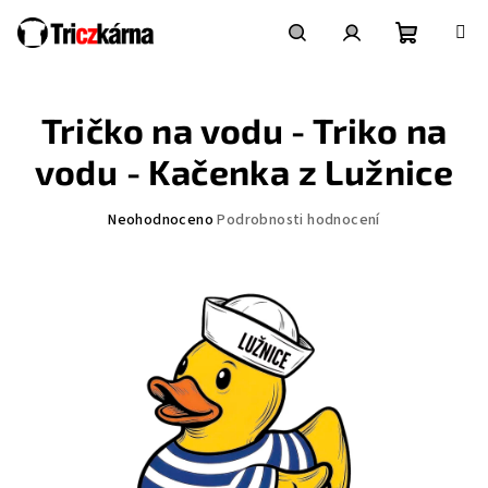
Přejít
na
obsah
Nákupní
Hledat
Přihlášení
Tričko na vodu - Triko na
košík
vodu - Kačenka z Lužnice
Průměrné
Neohodnoceno
Podrobnosti hodnocení
hodnocení
produktu
je
0,0
z
5
hvězdiček.