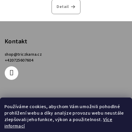
Detail
Z
á
p
Kontakt
a
shop
@
triczkarna.cz
t
+420725607604
í
Informace pro vás
Používáme cookies, abychom Vám umožnili pohodlné
prohlížení webu a díky analýze provozu webu neustále
Obchodní podmínky
zlepšovali jeho funkce, výkon a použitelnost.
Více
Podmínky ochrany osobních údajů
informací
Napište nám