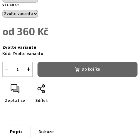
VELIKOST
od
360 Kč
Měrná
Zvolte variantu
cena:
Kód:
Zvolte variantu
−
+
Do košíku
Zeptat se
Sdílet
Popis
Diskuze