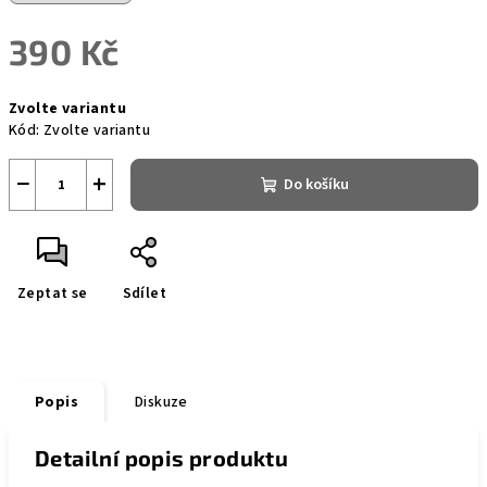
390 Kč
Měrná
Zvolte variantu
cena:
Kód:
Zvolte variantu
−
+
Do košíku
Zeptat se
Sdílet
Popis
Diskuze
Detailní popis produktu