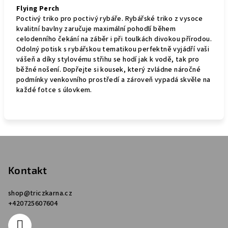
Flying Perch
Poctivý triko pro poctivý rybáře. Rybářské triko z vysoce
kvalitní bavlny zaručuje maximální pohodlí během
celodenního čekání na záběr i při toulkách divokou přírodou.
Odolný potisk s rybářskou tematikou perfektně vyjádří vaši
vášeň a díky stylovému střihu se hodí jak k vodě, tak pro
běžné nošení. Dopřejte si kousek, který zvládne náročné
podmínky venkovního prostředí a zároveň vypadá skvěle na
každé fotce s úlovkem.
Z
á
p
Kontakt
a
shop
@
triczkarna.cz
t
+420725607604
í