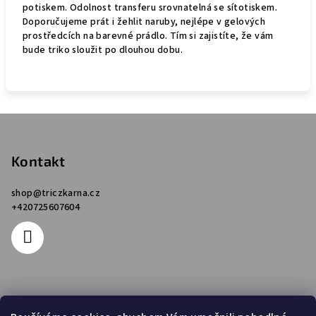
potiskem. Odolnost transferu srovnatelná se sítotiskem.
Doporučujeme prát i žehlit naruby, nejlépe v gelových
prostředcích na barevné prádlo. Tím si zajistíte, že vám
bude triko sloužit po dlouhou dobu.
Z
á
p
Kontakt
a
shop
@
triczkarna.cz
t
+420725607604
í
Informace pro vás