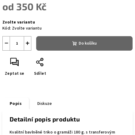
od
350 Kč
Měrná
Zvolte variantu
cena:
Kód:
Zvolte variantu
−
+
Do košíku
Zeptat se
Sdílet
Popis
Diskuze
Detailní popis produktu
Kvalitní bavlněné triko o gramáži 180 g. s transferovým