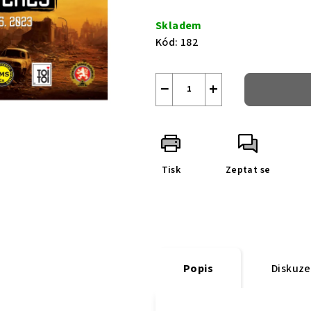
Měrná
5
cena:
Skladem
hvězdiček.
Kód:
182
−
+
Tisk
Zeptat se
Popis
Diskuze