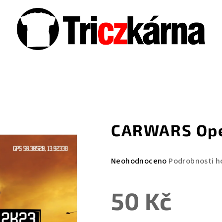
CARWARS Ope
Průměrné
Neohodnoceno
Podrobnosti h
hodnocení
produktu
50 Kč
je
0,0
z