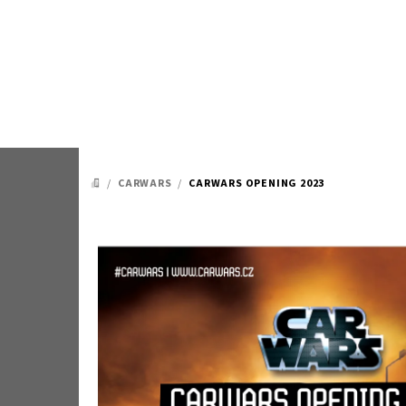
Přejít
na
obsah
/
CARWARS
/
CARWARS OPENING 2023
DOMŮ