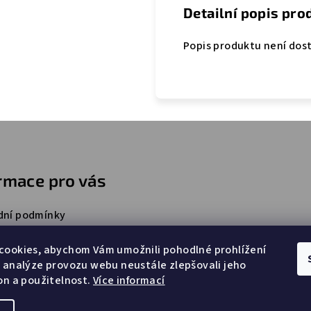
Detailní popis pro
Popis produktu není dos
rmace pro vás
ní podmínky
ky ochrany osobních údajů
cookies, abychom Vám umožnili pohodlné prohlížení
e nám
 analýze provozu webu neustále zlepšovali jeho
ty
on a použitelnost.
Více informací