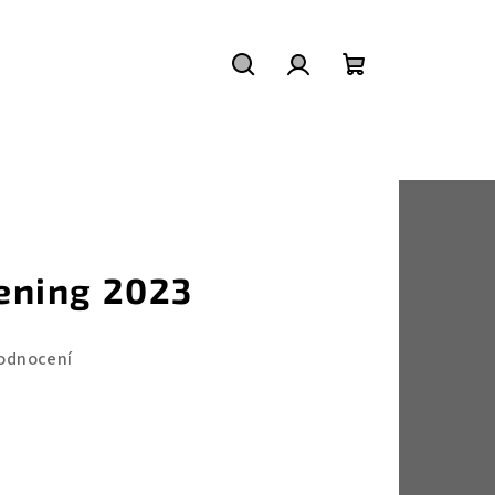
Hledat
Přihlášení
Nákupní
košík
ning 2023
odnocení