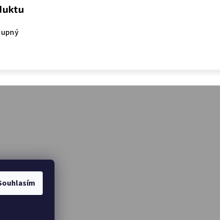
duktu
tupný
Souhlasím