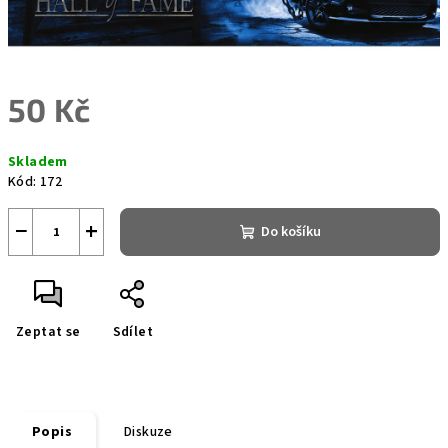
50 Kč
Měrná
Skladem
cena:
Kód:
172
−
+
Do košíku
Zeptat se
Sdílet
Popis
Diskuze