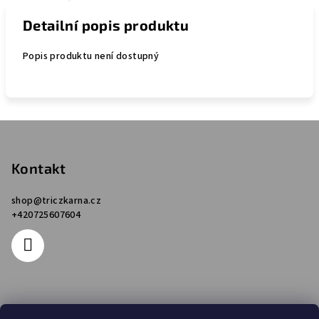
Detailní popis produktu
Popis produktu není dostupný
Z
á
p
Kontakt
a
shop
@
triczkarna.cz
t
+420725607604
í
Informace pro vás